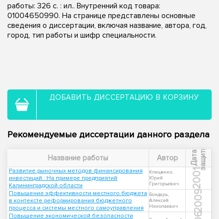
работы: 326 с. : ил.. Внутренний код товара:
01004650990. На странице представлены основные
сведения о диссертации, включая название, автора, год,
город, тип работы и шифр специальности.
ДОБАВИТЬ ДИССЕРТАЦИЮ В КОРЗИНУ
Рекомендуемые диссертации данного раздела
ы
Д
а
т
а
з
а
щ
и
т
Название работы
Автор
Развитие рыночных методов финансирования
2001
Клещенко,
инвестиций : На примере предприятий
Юрий
Григорьевич
Калининградской области
2009
Повышение эффективности местного бюджета
Бондарь,
в контексте реформирования бюджетного
Алексей
Николаевич
процесса и системы местного самоуправления
Повышение экономической безопасности