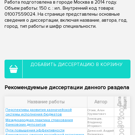
Работа подготовлена в городе Москва в 2014 году.
Объем работы: 150 с. : ил.. Внутренний код товара:
01007559024. На странице представлены основные
сведения о диссертации, включая название, автора, год,
город, тип работы и шифр специальности.
ДОБАВИТЬ ДИССЕРТАЦИЮ В КОРЗИНУ
Рекомендуемые диссертации данного раздела
ы
Д
а
т
а
з
а
щ
и
т
Название работы
Автор
2002
Перспективы развития казначейской
Огоев, Алан
системы исполнения бюджетов
Урузмагович
2011
Зимовцев,
Международная практика страхования
Владимир
банковских депозитов
Игоревич
2000
Пути повышения эффективности
Диянский, Андрей
банковского сектора российской экономики
Вадимович