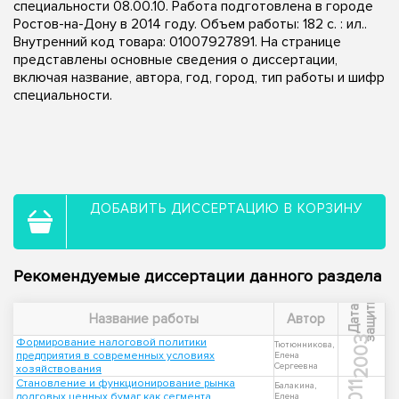
специальности 08.00.10. Работа подготовлена в городе
Ростов-на-Дону в 2014 году. Объем работы: 182 с. : ил..
Внутренний код товара: 01007927891. На странице
представлены основные сведения о диссертации,
включая название, автора, год, город, тип работы и шифр
специальности.
ДОБАВИТЬ ДИССЕРТАЦИЮ В КОРЗИНУ
Рекомендуемые диссертации данного раздела
ы
Д
а
т
а
з
а
щ
и
т
Название работы
Автор
2003
Формирование налоговой политики
Тютюнникова,
предприятия в современных условиях
Елена
Сергеевна
хозяйствования
Становление и функционирование рынка
2011
Балакина,
долговых ценных бумаг как сегмента
Елена