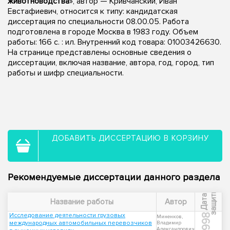
животноводства
», автор — Кривчанский, Иван
Евстафиевич, относится к типу: кандидатская
диссертация по специальности 08.00.05. Работа
подготовлена в городе Москва в 1983 году. Объем
работы: 166 c. : ил. Внутренний код товара: 01003426630.
На странице представлены основные сведения о
диссертации, включая название, автора, год, город, тип
работы и шифр специальности.
ДОБАВИТЬ ДИССЕРТАЦИЮ В КОРЗИНУ
Рекомендуемые диссертации данного раздела
ы
Д
а
т
а
з
а
щ
и
т
Название работы
Автор
Исследование деятельности грузовых
1998
Миненков,
международных автомобильных перевозчиков
Владимир
Александрович