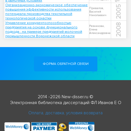
в рыночных условиях
Организационно-экономическое обеспечение
2005
Привалов,
повышения эффективности использования
Василий
потенциала производства текстильной
Николаевич
технологической оснастки
Управление конкурентоспособностью
2008
Резникова,
предприятия на основе функционального
Елена
подхода : на примере предприятий молочной
Александровна
промышленности Воронежской области
ФОРМА ОБРАТНОЙ СВЯЗИ
2014 -2026 New-disser.ru ©
Электронная библиотека диссертаций ФЛ Иванов Е О
Оплата, доставка, условия возврата