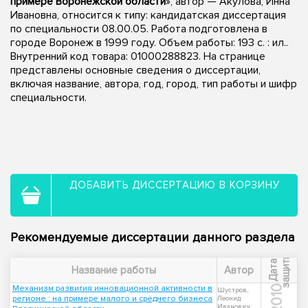
примере Воронежской области
», автор — Акулова, Инна
Ивановна, относится к типу: кандидатская диссертация
по специальности 08.00.05. Работа подготовлена в
городе Воронеж в 1999 году. Объем работы: 193 с. : ил..
Внутренний код товара: 01000288823. На странице
представлены основные сведения о диссертации,
включая название, автора, год, город, тип работы и шифр
специальности.
ДОБАВИТЬ ДИССЕРТАЦИЮ В КОРЗИНУ
Рекомендуемые диссертации данного раздела
ы
Д
а
т
а
з
а
щ
и
т
Название работы
Автор
Механизм развития инновационной активности в
2010
Шустров,
регионе : на примере малого и среднего бизнеса
Леонид
Иванович