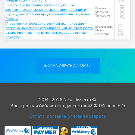
Владимирской области
Совершенствование организационно-
2008
Разаков,
экономических механизмов формирования и
Магомед
функционирования продовольственного рынка
Тагирович
России
Управление пространственной поляризацией
2011
Бородовский,
региона на основе формирования центров роста
Михаил
с применением инструмента государственных
Борисович
закупок
ФОРМА ОБРАТНОЙ СВЯЗИ
2014 -2026 New-disser.ru ©
Электронная библиотека диссертаций ФЛ Иванов Е О
Оплата, доставка, условия возврата