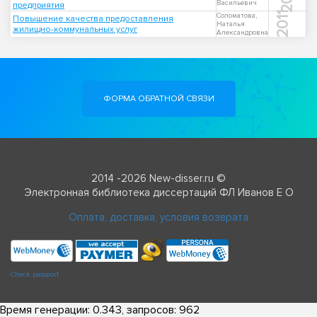
Васильевич
предприятия
2011
Соломатова,
Повышение качества предоставления
Наталья
жилищно-коммунальных услуг
Александровна
ФОРМА ОБРАТНОЙ СВЯЗИ
2014 -2026 New-disser.ru ©
Электронная библиотека диссертаций ФЛ Иванов Е О
Оплата, доставка, условия возврата
Check passport
Время генерации: 0.343, запросов: 962