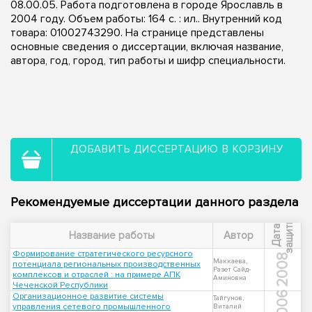
08.00.05. Работа подготовлена в городе Ярославль в
2004 году. Объем работы: 164 с. : ил.. Внутренний код
товара: 01002743290. На странице представлены
основные сведения о диссертации, включая название,
автора, год, город, тип работы и шифр специальности.
ДОБАВИТЬ ДИССЕРТАЦИЮ В КОРЗИНУ
Рекомендуемые диссертации данного раздела
ы
Д
а
т
а
з
а
щ
и
т
Название работы
Автор
Формирование стратегического ресурсного
2008
Маккаева,
потенциала региональных производственных
Разет Сайд-
комплексов и отраслей : на примере АПК
Аминовна
Чеченской Республики
2006
Организационное развитие системы
Тайгунов,
управления сетевого промышленного
Виталий