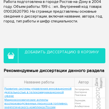
Работа подготовлена в городе Ростов-на-Дону в 2004
году. Объем работы: 199 с. : ил.. Внутренний код товара:
01002620790. На странице представлены основные
сведения о диссертации, включая название, автора, год,
город, тип работы и шифр специальности.
ДОБАВИТЬ ДИССЕРТАЦИЮ В КОРЗИНУ
Рекомендуемые диссертации данного раздела
ы
Д
а
т
а
з
а
щ
и
т
Название работы
Автор
Развитие системы управления инновационной
2012
Загороднова,
деятельностью в телекоммуникационной
Екатерина
Павловна
сфере
2006
Макроэкономические аспекты
Зарнадзе,
воспроизводственных процессов топливно-
Нино
Альбертовна
энергетического комплекса России