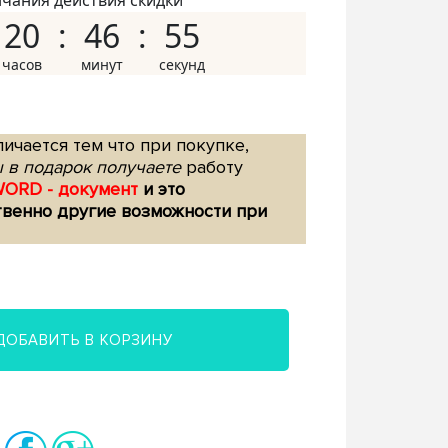
нчания действия скидки
20
46
54
ичается тем что при покупке,
 в подарок получаете
работу
WORD - документ
и это
твенно другие возможности при
ДОБАВИТЬ В КОРЗИНУ