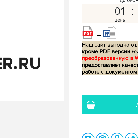
до око
01
+
Наш сайт выгодно отл
кроме PDF версии
Вы
преобразованную в 
предоставляет качес
работе с документом