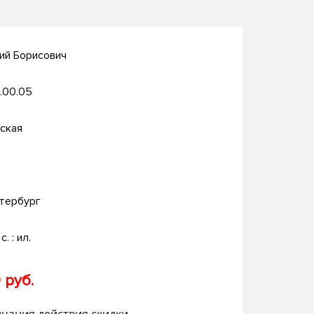
ий Борисович
.00.05
ская
тербург
с. : ил.
 руб.