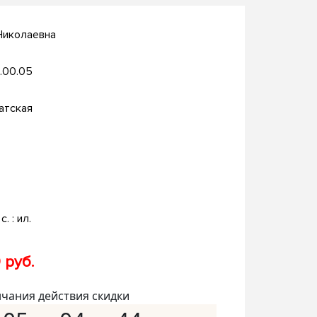
Николаевна
.00.05
атская
с. : ил.
 руб.
нчания действия скидки