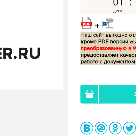
01
+
Наш сайт выгодно отл
кроме PDF версии
Вы
преобразованную в 
предоставляет качес
работе с документом