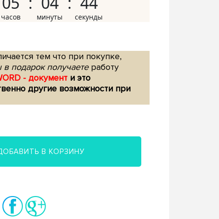
05
04
43
ичается тем что при покупке,
 в подарок получаете
работу
WORD - документ
и это
твенно другие возможности при
ДОБАВИТЬ В КОРЗИНУ