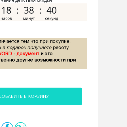
нчания действия скидки
18
38
39
ичается тем что при покупке,
 в подарок получаете
работу
WORD - документ
и это
твенно другие возможности при
ДОБАВИТЬ В КОРЗИНУ