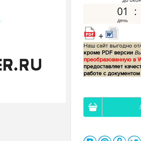
до око
01
+
Наш сайт выгодно отл
кроме PDF версии
Вы
преобразованную в 
предоставляет качес
работе с документом