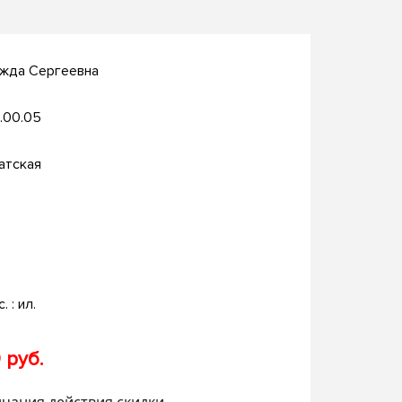
ежда Сергеевна
.00.05
атская
. : ил.
 руб.