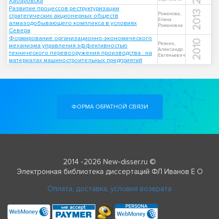
Хабаровска
Развитие процессов реструктуризации
2013
Романова,
стратегических акционерных обществ
Елена
алмазодобывающего комплекса в условиях
Романовна
Севера
Формирование организационно-экономического
2010
Резник,
механизма управления эффективностью
Александр
технического перевооружения производства : на
Евгеньевич
материалах машиностроительных предприятий
ФОРМА ОБРАТНОЙ СВЯЗИ
2014 -2026 New-disser.ru ©
Электронная библиотека диссертаций ФЛ Иванов Е О
Оплата, доставка, условия возврата