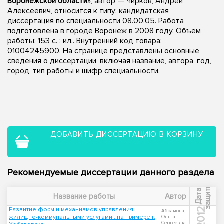
Воронежской области
», автор — Чирков, Андрей
Алексеевич, относится к типу: кандидатская
диссертация по специальности 08.00.05. Работа
подготовлена в городе Воронеж в 2008 году. Объем
работы: 153 с. : ил.. Внутренний код товара:
01004245900. На странице представлены основные
сведения о диссертации, включая название, автора, год,
город, тип работы и шифр специальности.
ДОБАВИТЬ ДИССЕРТАЦИЮ В КОРЗИНУ
Рекомендуемые диссертации данного раздела
ы
Д
а
т
а
з
а
щ
и
т
Название работы
Автор
Развитие форм и механизмов управления
2012
Абрамова,
жилищно-коммунальными услугами : на примере г.
Ольга
Сергеевна