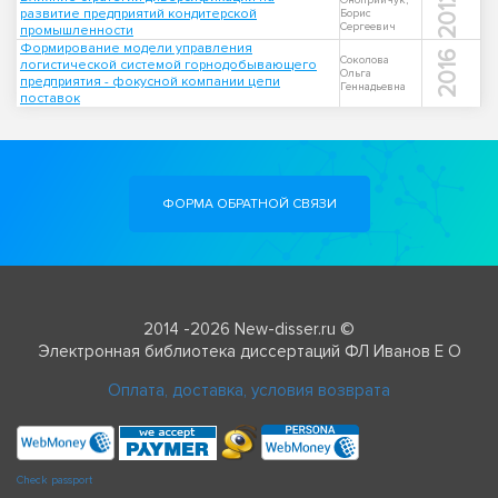
2012
Оноприйчук,
развитие предприятий кондитерской
Борис
Сергеевич
промышленности
Формирование модели управления
2016
Соколова
логистической системой горнодобывающего
Ольга
предприятия - фокусной компании цепи
Геннадьевна
поставок
ФОРМА ОБРАТНОЙ СВЯЗИ
2014 -2026 New-disser.ru ©
Электронная библиотека диссертаций ФЛ Иванов Е О
Оплата, доставка, условия возврата
Check passport