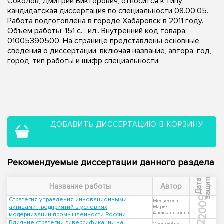
Соколов, Дмитрий Викторович, относится к типу:
кандидатская диссертация по специальности 08.00.05.
Работа подготовлена в городе Хабаровск в 2011 году.
Объем работы: 151 с. : ил.. Внутренний код товара:
01005390500. На странице представлены основные
сведения о диссертации, включая название, автора, год,
город, тип работы и шифр специальности.
ДОБАВИТЬ ДИССЕРТАЦИЮ В КОРЗИНУ
Рекомендуемые диссертации данного раздела
ы
Д
а
т
а
з
а
щ
и
т
Название работы
Автор
2009
Стратегия управления инновационными
Медведева,
активами предприятий в условиях
Мария
Александровна
модернизации промышленности России
Влияние стратегии диверсификации на