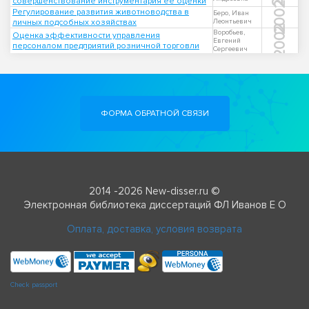
совершенствование инструментария ее оценки
2002
Регулирование развития животноводства в
Беро, Иван
личных подсобных хозяйствах
Леонтьевич
2002
Воробьев,
Оценка эффективности управления
Евгений
персоналом предприятий розничной торговли
Сергеевич
ФОРМА ОБРАТНОЙ СВЯЗИ
2014 -2026 New-disser.ru ©
Электронная библиотека диссертаций ФЛ Иванов Е О
Оплата, доставка, условия возврата
Check passport