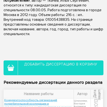
потребителей
», автор — Ткачёв, Илья Сергеевич,
относится к типу: кандидатская диссертация по
специальности 08.00.05. Работа подготовлена в городе
Москва в 2012 году. Объем работы: 216 с. : ил..
Внутренний код товара: 01005438835. На странице
представлены основные сведения о диссертации,
включая название, автора, год, город, тип работы и шифр
специальности.
ДОБАВИТЬ ДИССЕРТАЦИЮ В КОРЗИНУ
Рекомендуемые диссертации данного раздела
ы
Д
а
т
а
з
а
щ
и
т
Название работы
Автор
Конкурентоспособность организаций
2013
Шлаканева,
потребительской кооперации и
Виктория
Андреевна