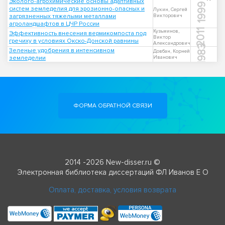
Эколого-агрохимические основы адаптивных
1999
систем земледелия для эрозионно-опасных и
Лукин, Сергей
загрязненных тяжелыми металлами
Викторович
агроландшафтов в ЦЧР России
2011
Кузьминов,
Эффективность внесения вермикомпоста под
Виктор
гречиху в условиях Окско-Донской равнины
Александрович
1983
Зеленые удобрения в интенсивном
Довбан, Корней
земледелии
Иванович
ФОРМА ОБРАТНОЙ СВЯЗИ
2014 -2026 New-disser.ru ©
Электронная библиотека диссертаций ФЛ Иванов Е О
Оплата, доставка, условия возврата