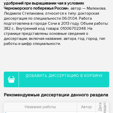
удобрений при выращивании чая в условиях
Черноморского побережья России
», автор — Малюкова,
Людмила Степановна, относится к типу: докторская
диссертация по специальности 06.01.04. Работа
подготовлена в городе Сочи в 2013 году. Объем работы:
382 с.. Внутренний код товара: 01006702348. На
странице представлены основные сведения о
диссертации, включая название, автора, год, город, тип
работы и шифр специальности.
ДОБАВИТЬ ДИССЕРТАЦИЮ В КОРЗИНУ
Рекомендуемые диссертации данного раздела
ы
Д
а
т
а
з
а
щ
и
т
Название работы
Автор