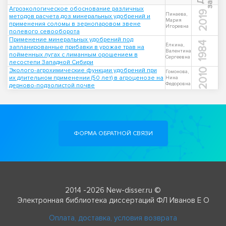
Агроэкологическое обоснование различных
2019
Пинаева,
методов расчета доз минеральных удобрений и
Мария
применения соломы в зернопаровом звене
Игоревна
полевого севооборота
Применение минеральных удобрений под
1984
Ёлкина,
запланированные прибавки в урожае трав на
Валентина
пойменных лугах с лиманным орошением в
Сергеевна
лесостепи Западной Сибири
Эколого-агрохимические функции удобрений при
2010
Гомонова,
их длительном применении (50 лет) в агроценозе на
Нина
Федоровна
дерново-подзолистой почве
ФОРМА ОБРАТНОЙ СВЯЗИ
2014 -2026 New-disser.ru ©
Электронная библиотека диссертаций ФЛ Иванов Е О
Оплата, доставка, условия возврата