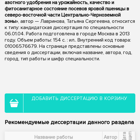
азотного удобрения на урожайность, качество и
фитосанитарное состояние посевов яровой пшеницы в
северо-восточной части Центрально-Черноземной
зоны
», автор — Лавринова, Татьяна Сергеевна, относится
к типу: кандидатская диссертация по специальности
06.01.04. Работа подготовлена в городе Москва в 2013
году. Объем работы: 154 с. : ил.. Внутренний код товара:
01006576679. На странице представлены основные
сведения о диссертации, включая название, автора, год,
город, тип работы и шифр специальности.
ДОБАВИТЬ ДИССЕРТАЦИЮ В КОРЗИНУ
Рекомендуемые диссертации данного раздела
ы
Д
а
т
а
з
а
щ
и
т
Название работы
Автор