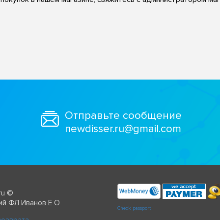
Отправьте сообщение
newdisser.ru@gmail.com
ru ©
ий ФЛ Иванов Е О
Check passport
возврата