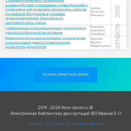
Совершенствование организации
взаимодействия оперативных подразделений и
2015
Козлов,
подразделений дознания таможенных органов
Вячеслав
Российской Федерации в условиях
Иванович
функционирования Евразийского
экономического союза
2019
Яковлева,
Современные информационные технологии в
Анастасия
дактилоскопической регистрации
Сергеевна
Криминалистическая экспертиза установления
2014
Торопова,
относительной давности выполнения
Марина
Владимировна
реквизитов документов
ФОРМА ОБРАТНОЙ СВЯЗИ
2014 -2026 New-disser.ru ©
Электронная библиотека диссертаций ФЛ Иванов Е О
Оплата, доставка, условия возврата