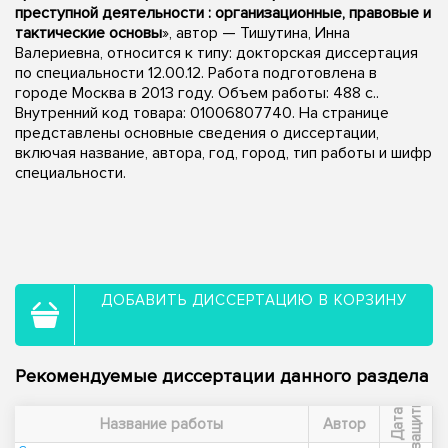
преступной деятельности : организационные, правовые и
тактические основы
», автор — Тишутина, Инна
Валериевна, относится к типу: докторская диссертация
по специальности 12.00.12. Работа подготовлена в
городе Москва в 2013 году. Объем работы: 488 с..
Внутренний код товара: 01006807740. На странице
представлены основные сведения о диссертации,
включая название, автора, год, город, тип работы и шифр
специальности.
ДОБАВИТЬ ДИССЕРТАЦИЮ В КОРЗИНУ
Рекомендуемые диссертации данного раздела
ы
Д
а
т
а
з
а
щ
и
т
Название работы
Автор