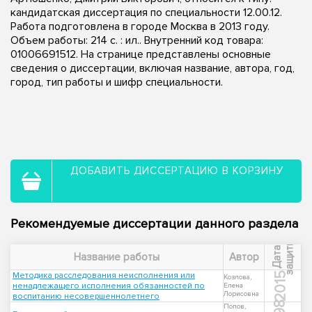
кандидатская диссертация по специальности 12.00.12.
Работа подготовлена в городе Москва в 2013 году.
Объем работы: 214 с. : ил.. Внутренний код товара:
01006691512. На странице представлены основные
сведения о диссертации, включая название, автора, год,
город, тип работы и шифр специальности.
ДОБАВИТЬ ДИССЕРТАЦИЮ В КОРЗИНУ
Рекомендуемые диссертации данного раздела
ы
Д
а
т
а
з
а
щ
и
т
Название работы
Автор
Методика расследования неисполнения или
2015
Козлова,
ненадлежащего исполнения обязанностей по
Елена
Лорисовна
воспитанию несовершеннолетнего
Попов,