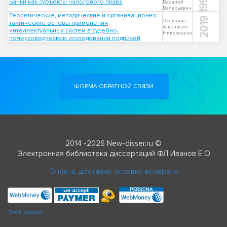
1998
Банки как субъекты налогового права
Василий
Валерьевич
Теоретические, методические и организационно-
2019
Охлупина,
тактические основы применения
Анастасия
интеллектуальных систем в судебно-
Николаевна
почерковедческом исследовании подписей
ФОРМА ОБРАТНОЙ СВЯЗИ
2014 -2026 New-disser.ru ©
Электронная библиотека диссертаций ФЛ Иванов Е О
Оплата, доставка, условия возврата
Check passport