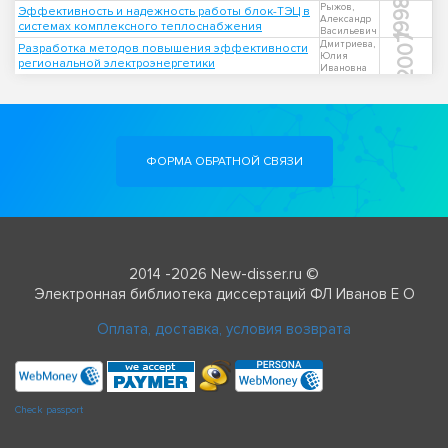
1998
Рыжов,
Эффективность и надежность работы блок-ТЭЦ в
Александр
системах комплексного теплоснабжения
Васильевич
2007
Дмитриева,
Разработка методов повышения эффективности
Юлия
региональной электроэнергетики
Ивановна
ФОРМА ОБРАТНОЙ СВЯЗИ
2014 -2026 New-disser.ru ©
Электронная библиотека диссертаций ФЛ Иванов Е О
Оплата, доставка, условия возврата
Check passport