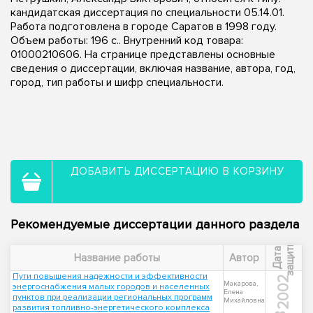
кандидатская диссертация по специальности 05.14.01.
Работа подготовлена в городе Саратов в 1998 году.
Объем работы: 196 с.. Внутренний код товара:
01000210606. На странице представлены основные
сведения о диссертации, включая название, автора, год,
город, тип работы и шифр специальности.
ДОБАВИТЬ ДИССЕРТАЦИЮ В КОРЗИНУ
Рекомендуемые диссертации данного раздела
ы
Д
а
т
а
з
а
щ
и
т
Название работы
Автор
Пути повышения надежности и эффективности
2002
Макарова,
энергоснабжения малых городов и населенных
Елена
пунктов при реализации региональных программ
Михайловна
развития топливно-энергетического комплекса