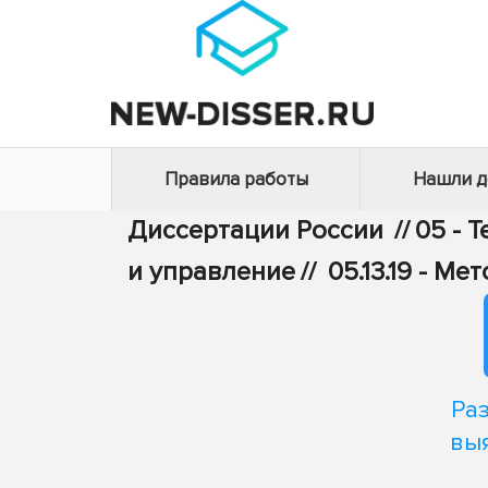
Правила работы
Нашли 
Диссертации России
//
05 - 
и управление
//
05.13.19 - 
Ра
вы