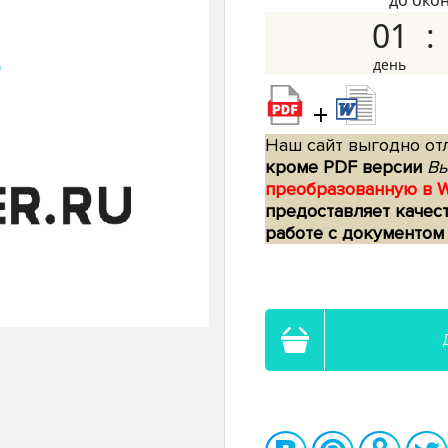
до око
01
+
Наш сайт выгодно отл
кроме PDF версии
Вы
преобразованную в 
предоставляет качес
работе с документом