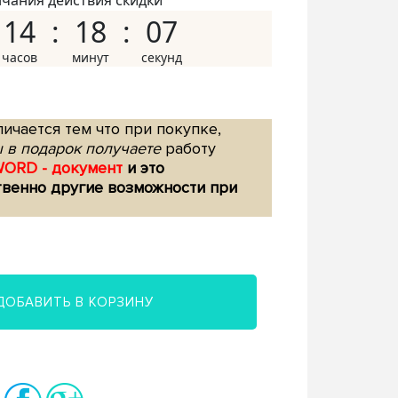
нчания действия скидки
14
18
06
ичается тем что при покупке,
 в подарок получаете
работу
WORD - документ
и это
твенно другие возможности при
ДОБАВИТЬ В КОРЗИНУ