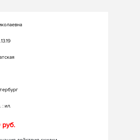
иколаевна
.13.19
атская
тербург
. : ил.
 руб.