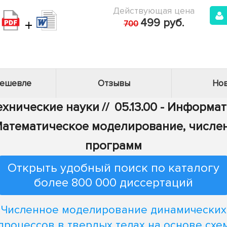
Действующая цена
+
499 руб.
700
дешевле
Отзывы
Нов
Технические науки
//
05.13.00 - Информа
 - Математическое моделирование, числ
программ
Открыть удобный поиск по каталогу
более 800 000 диссертаций
Численное моделирование динамических
процессов в твердых телах на основе схе