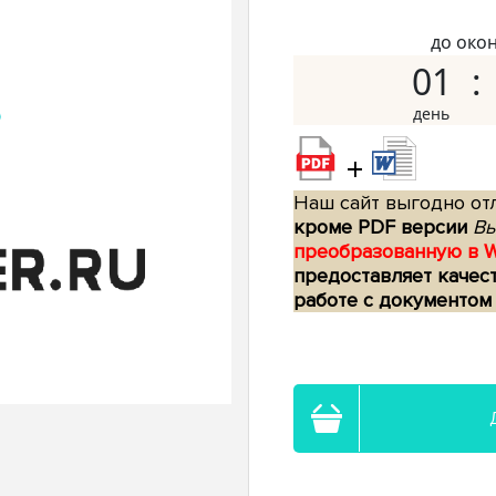
до око
01
+
Наш сайт выгодно отл
кроме PDF версии
Вы
преобразованную в 
предоставляет качес
работе с документом