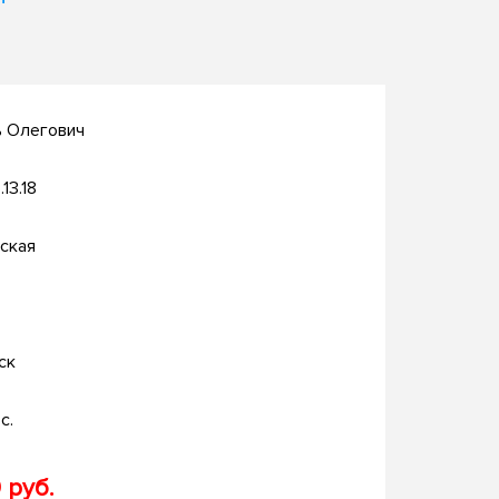
ь Олегович
.13.18
ская
ск
с.
 руб.