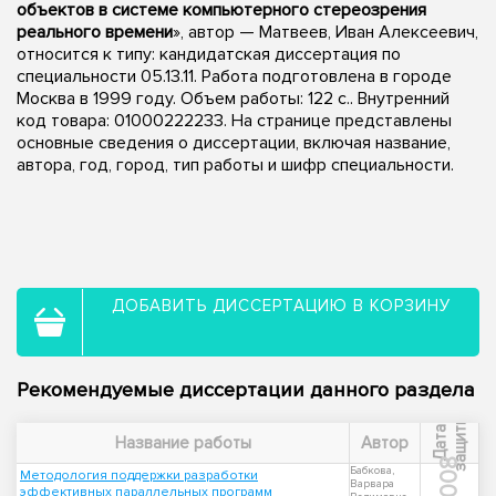
объектов в системе компьютерного стереозрения
реального времени
», автор — Матвеев, Иван Алексеевич,
относится к типу: кандидатская диссертация по
специальности 05.13.11. Работа подготовлена в городе
Москва в 1999 году. Объем работы: 122 с.. Внутренний
код товара: 01000222233. На странице представлены
основные сведения о диссертации, включая название,
автора, год, город, тип работы и шифр специальности.
ДОБАВИТЬ ДИССЕРТАЦИЮ В КОРЗИНУ
Рекомендуемые диссертации данного раздела
ы
Д
а
т
а
з
а
щ
и
т
Название работы
Автор
2008
Бабкова,
Методология поддержки разработки
Варвара
эффективных параллельных программ