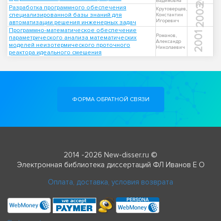
Вадимовна
2003
Разработка программного обеспечения
Крутоверцев,
специализированной базы знаний для
Константин
Игоревич
автоматизации решения инженерных задач
Программно-математическое обеспечение
2001
Романов,
параметрического анализа математических
Александр
моделей неизотермического проточного
Николаевич
реактора идеального смешения
ФОРМА ОБРАТНОЙ СВЯЗИ
2014 -2026 New-disser.ru ©
Электронная библиотека диссертаций ФЛ Иванов Е О
Оплата, доставка, условия возврата