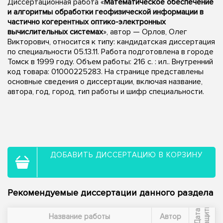
Диссертационная работа «
Математическое обеспечение
и алгоритмы обработки геофизической информации в
частично когерентных оптико-электронных
вычислительных системах
», автор — Орлов, Олег
Викторович, относится к типу: кандидатская диссертация
по специальности 05.13.11. Работа подготовлена в городе
Томск в 1999 году. Объем работы: 216 с. : ил.. Внутренний
код товара: 01000225283. На странице представлены
основные сведения о диссертации, включая название,
автора, год, город, тип работы и шифр специальности.
ДОБАВИТЬ ДИССЕРТАЦИЮ В КОРЗИНУ
Рекомендуемые диссертации данного раздела
ы
Д
а
т
а
з
а
щ
и
т
Название работы
Автор