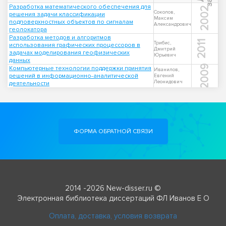
Разработка математического обеспечения для
2002
Соколов,
решения задачи классификации
Максим
подповерхностных объектов по сигналам
Александрович
геолокатора
Разработка методов и алгоритмов
2011
Трибис,
использования графических процессоров в
Дмитрий
задачах моделирования геофизических
Юрьевич
данных
2009
Компьютерные технологии поддержки принятия
Иванилов,
решений в информационно-аналитической
Евгений
Леонидович
деятельности
ФОРМА ОБРАТНОЙ СВЯЗИ
2014 -2026 New-disser.ru ©
Электронная библиотека диссертаций ФЛ Иванов Е О
Оплата, доставка, условия возврата