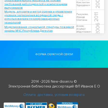
2009
образовательного процесса на основе
Константин
требований работодателей к компетенциям
Эдуардович
выпускников
Модель, алгоритм и метод оценки и управления
2011
Рыкунова,
уровнем загрязнения воздушной среды с
Ираида
использованием геоинформационных
Олеговна
технологий
2006
Алиев,
Моделирование социальной структуры пожарной
Альберт
охраны МЧС Республики Дагестан
Абдуллаевич
ФОРМА ОБРАТНОЙ СВЯЗИ
2014 -2026 New-disser.ru ©
Электронная библиотека диссертаций ФЛ Иванов Е О
Оплата, доставка, условия возврата