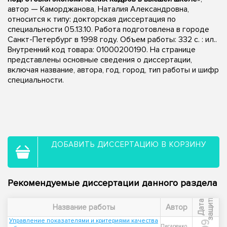
автор — Каморджанова, Наталия Александровна,
относится к типу: докторская диссертация по
специальности 05.13.10. Работа подготовлена в городе
Санкт-Петербург в 1998 году. Объем работы: 332 с. : ил..
Внутренний код товара: 01000200190. На странице
представлены основные сведения о диссертации,
включая название, автора, год, город, тип работы и шифр
специальности.
ДОБАВИТЬ ДИССЕРТАЦИЮ В КОРЗИНУ
Рекомендуемые диссертации данного раздела
ы
Д
а
т
а
з
а
щ
и
т
Название работы
Автор
Управление показателями и критериями качества
Писаренко,