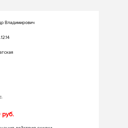
др Владимирович
.12.14
атская
с.
 руб.