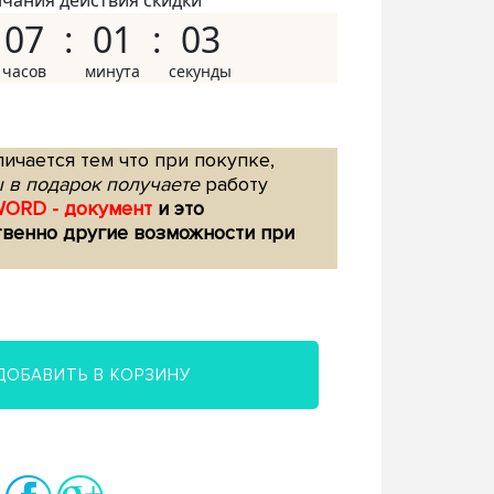
нчания действия скидки
07
01
02
ичается тем что при покупке,
 в подарок получаете
работу
WORD - документ
и это
твенно другие возможности при
ДОБАВИТЬ В КОРЗИНУ