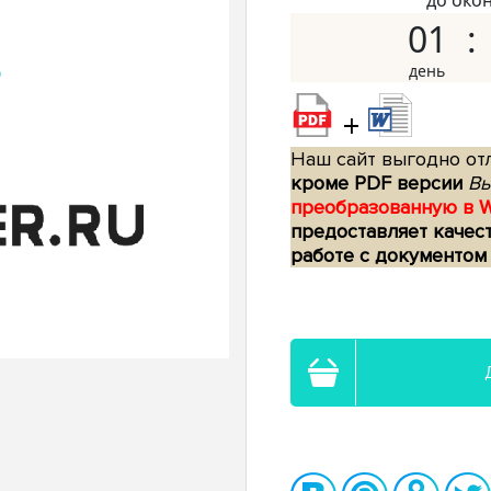
до око
01
+
Наш сайт выгодно отл
кроме PDF версии
Вы
преобразованную в 
предоставляет качес
работе с документом