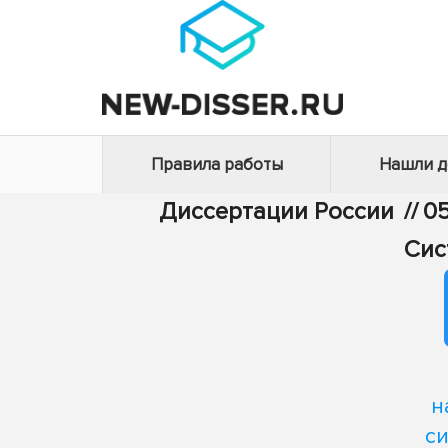
Правила работы
Нашли 
Диссертации России
//
05
Сис
н
с