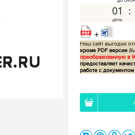
до око
01
+
Наш сайт выгодно отл
кроме PDF версии
Вы
преобразованную в 
предоставляет качес
работе с документом