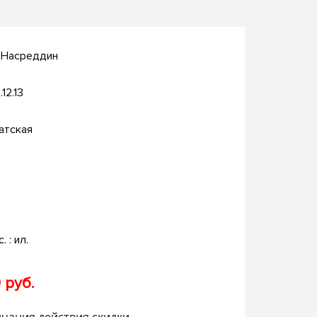
 Насреддин
.12.13
атская
. : ил.
 руб.