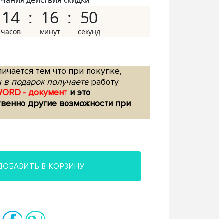
нчания действия скидки
14
16
49
ичается тем что при покупке,
 в подарок получаете
работу
WORD - документ
и это
твенно другие возможности при
ДОБАВИТЬ В КОРЗИНУ