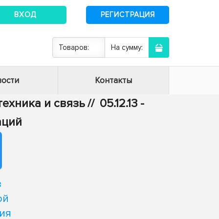
ВХОД
РЕГИСТРАЦИЯ
Товаров:
На сумму:
ости
Контакты
отехника и связь
//
05.12.13 -
аций
з
ой
ия