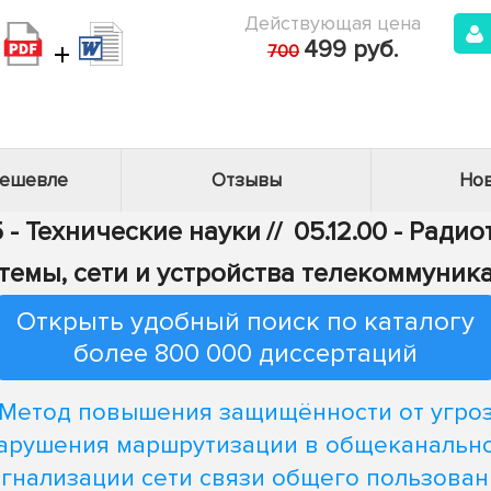
Действующая цена
+
499 руб.
700
дешевле
Отзывы
Нов
 - Технические науки
//
05.12.00 - Ради
темы, сети и устройства телекоммуник
Открыть удобный поиск по каталогу
более 800 000 диссертаций
Метод повышения защищённости от угро
арушения маршрутизации в общеканальн
игнализации сети связи общего пользован