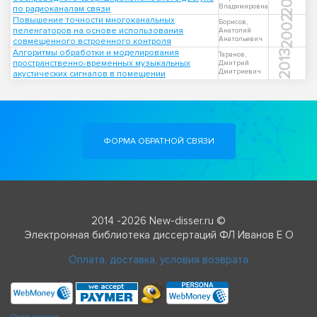
Владимировна
по радиоканалам связи
2002
Повышение точности многоканальных
Борисов,
пеленгаторов на основе использования
Анатолий
Анатольевич
совмещенного встроенного контроля
Алгоритмы обработки и моделирования
2013
Таранов,
пространственно-временных музыкальных
Дмитрий
Дмитриевич
акустических сигналов в помещении
ФОРМА ОБРАТНОЙ СВЯЗИ
2014 -2026 New-disser.ru ©
Электронная библиотека диссертаций ФЛ Иванов Е О
Оплата, доставка, условия возврата