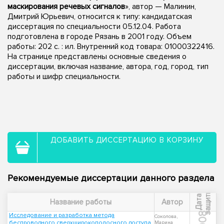
маскирования речевых сигналов
», автор — Малинин,
Дмитрий Юрьевич, относится к типу: кандидатская
диссертация по специальности 05.12.04. Работа
подготовлена в городе Рязань в 2001 году. Объем
работы: 202 с. : ил. Внутренний код товара: 01000322416.
На странице представлены основные сведения о
диссертации, включая название, автора, год, город, тип
работы и шифр специальности.
ДОБАВИТЬ ДИССЕРТАЦИЮ В КОРЗИНУ
Рекомендуемые диссертации данного раздела
ы
Д
а
т
а
з
а
щ
и
т
Название работы
Автор
2008
Исследование и разработка метода
Соколова,
беспроводного сверхширокополосного доступа
Марина