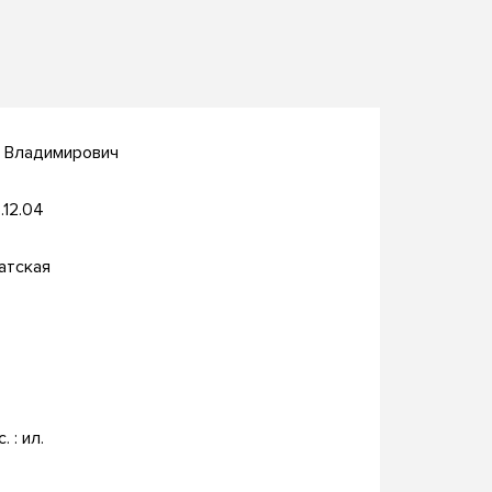
й Владимирович
.12.04
атская
. : ил.