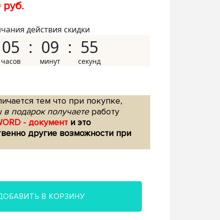
 руб.
нчания действия скидки
05
09
54
ичается тем что при покупке,
 в подарок получаете
работу
WORD - документ
и это
твенно другие возможности при
ДОБАВИТЬ В КОРЗИНУ