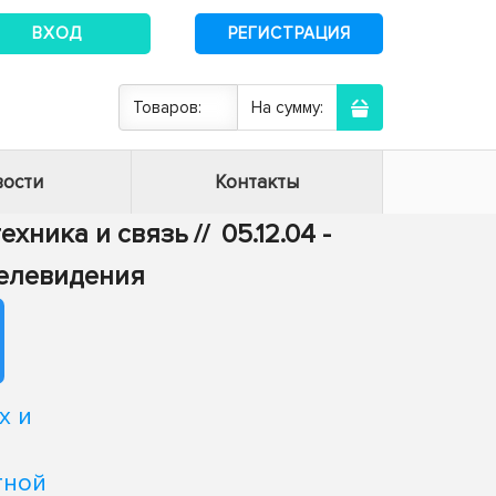
ВХОД
РЕГИСТРАЦИЯ
Товаров:
На сумму:
ости
Контакты
техника и связь
//
05.12.04 -
телевидения
х и
тной