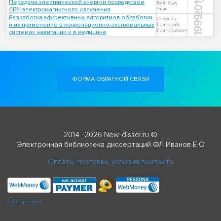
2019
Передача электрической энергии посредством
Буй, Хыу
СВЧ электромагнитного излучения
Чык
Разработка эффективных алгоритмов обработки
1999
Соколов,
и их применение в корреляционно-экстремальных
Григорий
Григорьевич
системах навигации и в медицине
ФОРМА ОБРАТНОЙ СВЯЗИ
2014 -2026 New-disser.ru ©
Электронная библиотека диссертаций ФЛ Иванов Е О
Оплата, доставка, условия возврата
Check passport