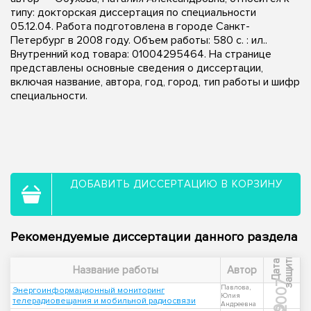
типу: докторская диссертация по специальности
05.12.04. Работа подготовлена в городе Санкт-
Петербург в 2008 году. Объем работы: 580 с. : ил..
Внутренний код товара: 01004295464. На странице
представлены основные сведения о диссертации,
включая название, автора, год, город, тип работы и шифр
специальности.
ДОБАВИТЬ ДИССЕРТАЦИЮ В КОРЗИНУ
Рекомендуемые диссертации данного раздела
ы
Д
а
т
а
з
а
щ
и
т
Название работы
Автор
2007
Павлова,
Энергоинформационный мониторинг
Юлия
телерадиовещания и мобильной радиосвязи
Андреевна