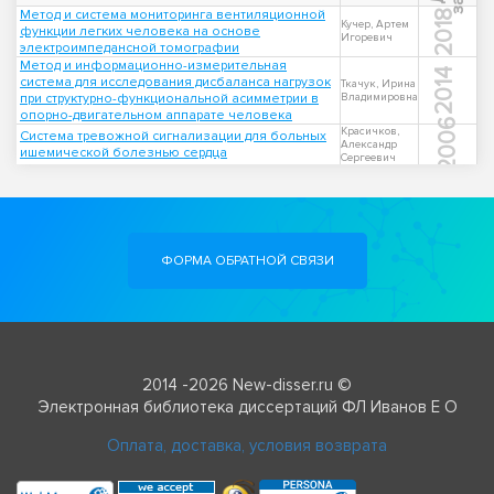
Метод и система мониторинга вентиляционной
2018
Кучер, Артем
функции легких человека на основе
Игоревич
электроимпедансной томографии
Метод и информационно-измерительная
2014
система для исследования дисбаланса нагрузок
Ткачук, Ирина
при структурно-функциональной асимметрии в
Владимировна
опорно-двигательном аппарате человека
2006
Красичков,
Система тревожной сигнализации для больных
Александр
ишемической болезнью сердца
Сергеевич
ФОРМА ОБРАТНОЙ СВЯЗИ
2014 -2026 New-disser.ru ©
Электронная библиотека диссертаций ФЛ Иванов Е О
Оплата, доставка, условия возврата