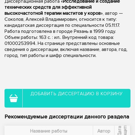
Диссертационная работа «
Исследование и создание
технических средств для эффективной
высокочастотной терапии маститов у коров
», автор —
Соколов, Алексей Владимирович, относится к типу:
кандидатская диссертация по специальности 05.11.17.
Работа подготовлена в городе Рязань в 1999 году.
Объем работы: 163 с. : ил.. Внутренний код товара:
01000253994. На странице представлены основные
сведения о диссертации, включая название, автора, год,
город, тип работы и шифр специальности.
ДОБАВИТЬ ДИССЕРТАЦИЮ В КОРЗИНУ
Рекомендуемые диссертации данного раздела
ы
Д
а
т
а
з
а
щ
и
т
Название работы
Автор