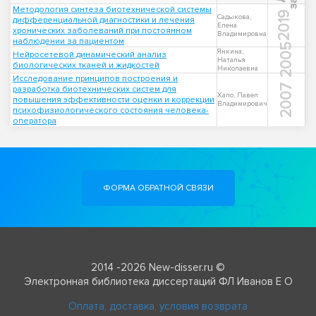
Методология синтеза биотехнической системы
2019
Садыкова,
дифференциальной диагностики и лечения
Елена
хронических заболеваний при постоянном
Владимировна
наблюдении за пациентом
2005
Янкина,
Нейросетевой динамический анализ
Наталья
биологических тканей и жидкостей
Николаевна
Исследование принципов построения и
2007
разработка биотехнических систем для
Хало, Павел
повышения эффективности оценки и коррекции
Владимирович
психофизиологического состояния человека-
оператора
ФОРМА ОБРАТНОЙ СВЯЗИ
2014 -2026 New-disser.ru ©
Электронная библиотека диссертаций ФЛ Иванов Е О
Оплата, доставка, условия возврата