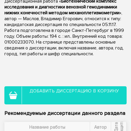
Диссертационная работа «
Биотехнический комплекс
исследования и диагностики венозной гемодинамики
нижних конечностей методом механоплетизмометрии
»,
автор — Маслов, Владимир Егорович, относится к типу:
кандидатская диссертация по специальности 05.11.17.
Работа подготовлена в городе Санкт-Петербург в 1999
году. Объем работы: 194 с. : ил.. Внутренний код товара:
01000233070. На странице представлены основные
сведения о диссертации, включая название, автора, год,
город, тип работы и шифр специальности.
ДОБАВИТЬ ДИССЕРТАЦИЮ В КОРЗИНУ
Рекомендуемые диссертации данного раздела
ы
Д
а
т
а
з
а
щ
и
т
Название работы
Автор