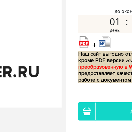
до око
01
+
Наш сайт выгодно отл
кроме PDF версии
Вы
преобразованную в 
предоставляет качес
работе с документом