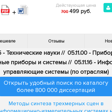
Действующая цена
+
499 руб.
700
дешевле
Отзывы
Нов
5 - Технические науки
//
05.11.00 - Приб
ые приборы и системы
//
05.11.16 - И
управляющие системы (по отраслям)
Открыть удобный поиск по каталогу
более 800 000 диссертаций
Методы синтеза трехмерных сцен в
нформационно-измерительных системах 