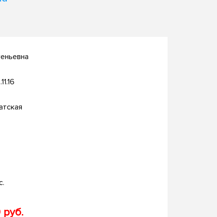
геньевна
11.16
атская
с.
 руб.