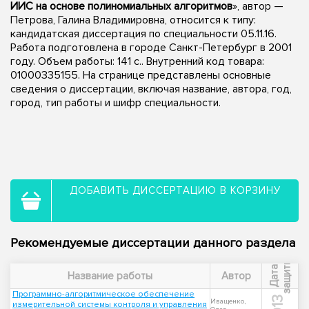
ИИС на основе полиномиальных алгоритмов
», автор —
Петрова, Галина Владимировна, относится к типу:
кандидатская диссертация по специальности 05.11.16.
Работа подготовлена в городе Санкт-Петербург в 2001
году. Объем работы: 141 с.. Внутренний код товара:
01000335155. На странице представлены основные
сведения о диссертации, включая название, автора, год,
город, тип работы и шифр специальности.
ДОБАВИТЬ ДИССЕРТАЦИЮ В КОРЗИНУ
Рекомендуемые диссертации данного раздела
ы
Д
а
т
а
з
а
щ
и
т
Название работы
Автор
Программно-алгоритмическое обеспечение
Иващенко,
измерительной системы контроля и управления