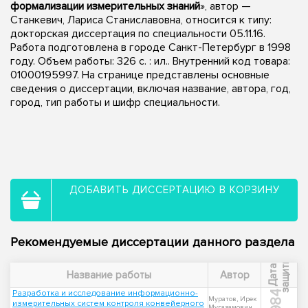
формализации измерительных знаний
», автор —
Станкевич, Лариса Станиславовна, относится к типу:
докторская диссертация по специальности 05.11.16.
Работа подготовлена в городе Санкт-Петербург в 1998
году. Объем работы: 326 с. : ил.. Внутренний код товара:
01000195997. На странице представлены основные
сведения о диссертации, включая название, автора, год,
город, тип работы и шифр специальности.
ДОБАВИТЬ ДИССЕРТАЦИЮ В КОРЗИНУ
Рекомендуемые диссертации данного раздела
ы
Д
а
т
а
з
а
щ
и
т
Название работы
Автор
Разработка и исследование информационно-
1984
Муратов, Ирек
измерительных систем контроля конвейерного
Мугазамович