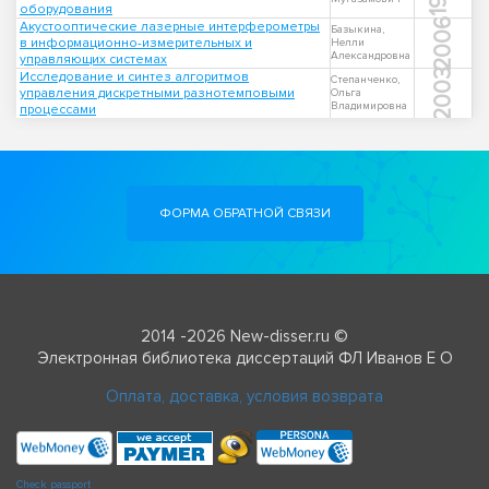
оборудования
2006
Акустооптические лазерные интерферометры
Базыкина,
в информационно-измерительных и
Нелли
Александровна
управляющих системах
2003
Исследование и синтез алгоритмов
Степанченко,
управления дискретными разнотемповыми
Ольга
Владимировна
процессами
ФОРМА ОБРАТНОЙ СВЯЗИ
2014 -2026 New-disser.ru ©
Электронная библиотека диссертаций ФЛ Иванов Е О
Оплата, доставка, условия возврата
Check passport