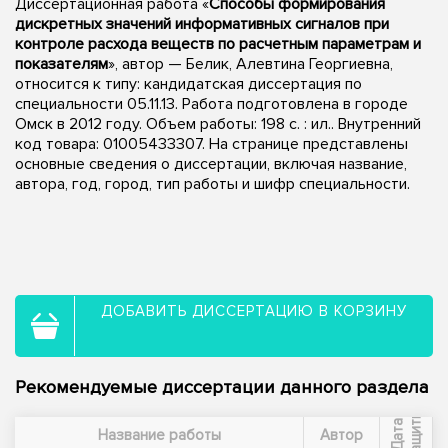
Диссертационная работа «
Способы формирования
дискретных значений информативных сигналов при
контроле расхода веществ по расчетным параметрам и
показателям
», автор — Белик, Алевтина Георгиевна,
относится к типу: кандидатская диссертация по
специальности 05.11.13. Работа подготовлена в городе
Омск в 2012 году. Объем работы: 198 с. : ил.. Внутренний
код товара: 01005433307. На странице представлены
основные сведения о диссертации, включая название,
автора, год, город, тип работы и шифр специальности.
ДОБАВИТЬ ДИССЕРТАЦИЮ В КОРЗИНУ
Рекомендуемые диссертации данного раздела
ы
Д
а
т
а
з
а
щ
и
т
Название работы
Автор