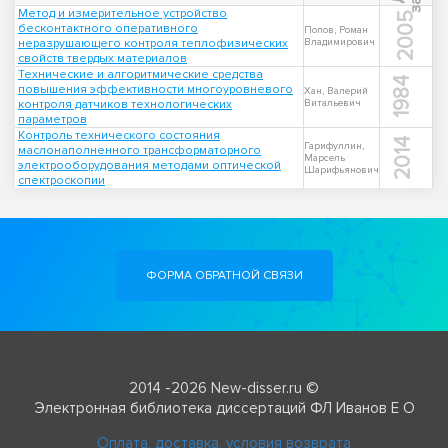
Метод и измерительное устройство
2005
бесконтактного оперативного
Попов, Роман
неразрушающего контроля теплофизических
Владимирович
свойств твердых материалов
Технические и алгоритмические средства
1984
повышения эффективности многоуровневого
Хан, Валерий
контроля датчиков технологических
Витальевич
параметров
Контроль технического состояния
2014
Гарифуллин,
маслонаполненного трансформаторного
Марсель
электрооборудования методами оптической
Шарифьянович
спектроскопии
ФОРМА ОБРАТНОЙ СВЯЗИ
2014 -2026 New-disser.ru ©
Электронная библиотека диссертаций ФЛ Иванов Е О
Оплата, доставка, условия возврата