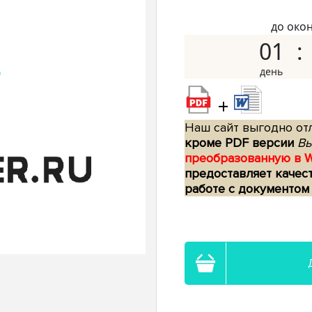
до око
01
+
Наш сайт выгодно отл
кроме PDF версии
Вы
преобразованную в 
предоставляет качес
работе с документом