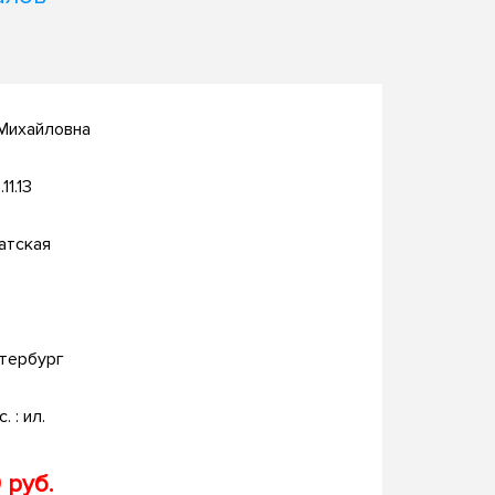
 Михайловна
11.13
атская
тербург
. : ил.
 руб.