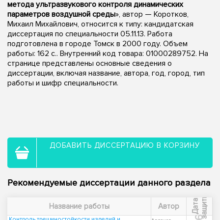
метода ультразвукового контроля динамических
параметров воздушной среды
», автор — Коротков,
Михаил Михайлович, относится к типу: кандидатская
диссертация по специальности 05.11.13. Работа
подготовлена в городе Томск в 2000 году. Объем
работы: 162 с.. Внутренний код товара: 01000289752. На
странице представлены основные сведения о
диссертации, включая название, автора, год, город, тип
работы и шифр специальности.
ДОБАВИТЬ ДИССЕРТАЦИЮ В КОРЗИНУ
Рекомендуемые диссертации данного раздела
ы
Д
а
т
а
з
а
щ
и
т
Название работы
Автор
Контроль трещиностойкости изделий и