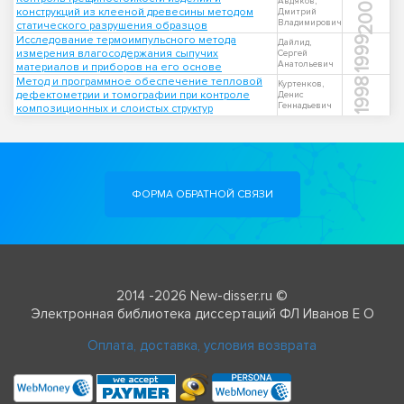
2006
Авдяков,
конструкций из клееной древесины методом
Дмитрий
Владимирович
статического разрушения образцов
Исследование термоимпульсного метода
1999
Дайлид,
измерения влагосодержания сыпучих
Сергей
Анатольевич
материалов и приборов на его основе
Метод и программное обеспечение тепловой
1998
Куртенков,
дефектометрии и томографии при контроле
Денис
Геннадьевич
композиционных и слоистых структур
ФОРМА ОБРАТНОЙ СВЯЗИ
2014 -2026 New-disser.ru ©
Электронная библиотека диссертаций ФЛ Иванов Е О
Оплата, доставка, условия возврата