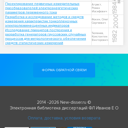
Проектирование первичных измерительных
1984
Агрест,
преобразователей электроэнергетических
Роман
Иосифович
параметров переменного тока
2000
Разработка и исследование методов и средств
Фокин, Олег
измерения характеристик тонкопленочных
Сергеевич
электролюминесцентных индикаторов
Исследование принципов построения и
1982
Тюленев,
разработка генераторов гауссовских случайных
Константин
процессов для метрологического обеспечения
Викторович
средств статистических измерений
ФОРМА ОБРАТНОЙ СВЯЗИ
2014 -2026 New-disser.ru ©
Электронная библиотека диссертаций ФЛ Иванов Е О
Оплата, доставка, условия возврата