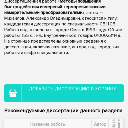
Диссертационная работа «
Методы повышения
быстродействия измерений терморезистивными
измерительными преобразователями
», автор —
Михайлов, Александр Владимирович, относится к типу:
кандидатская диссертация по специальности 05.11.05.
Работа подготовлена в городе Омск в 1999 году. Объем
работы: 155 с. : ил.. Внутренний код товара: 01000231148.
На странице представлены основные сведения о
диссертации, включая название, автора, год, город, тип
работы и шифр специальности.
ДОБАВИТЬ ДИССЕРТАЦИЮ В КОРЗИНУ
Рекомендуемые диссертации данного раздела
ы
Д
а
т
а
з
а
щ
и
т
Название работы
Автор