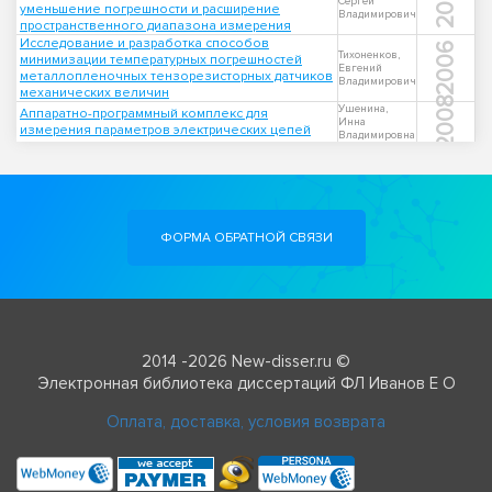
2004
Сергей
уменьшение погрешности и расширение
Владимирович
пространственного диапазона измерения
Исследование и разработка способов
2006
Тихоненков,
минимизации температурных погрешностей
Евгений
металлопленочных тензорезисторных датчиков
Владимирович
механических величин
2008
Ушенина,
Аппаратно-программный комплекс для
Инна
измерения параметров электрических цепей
Владимировна
ФОРМА ОБРАТНОЙ СВЯЗИ
2014 -2026 New-disser.ru ©
Электронная библиотека диссертаций ФЛ Иванов Е О
Оплата, доставка, условия возврата