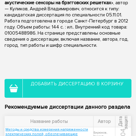
акустические сенсоры на брэгговских решетках
», автор
— Куликов, Андрей Владимирович, относится к типу:
кандидатская диссертация по специальности 05.11.01.
Работа подготовлена в городе Санкт-Петербург в 2012
году. Объем работы: 144 с. : ил.. Внутренний код товара:
01005488986. На странице представлены основные
сведения о диссертации, включая название, автора, год,
город, тип работы и шифр специальности.
ДОБАВИТЬ ДИССЕРТАЦИЮ В КОРЗИНУ
Рекомендуемые диссертации данного раздела
ы
Д
а
т
а
з
а
щ
и
т
Название работы
Автор
Методы и средства измерения напряженности
Бирюков,
электрических полей, обеспечивающие