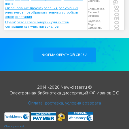
Сергеевич
шага
2008
Обоснование проектирования реактивных
Спиридонов,
элементов преобразовательных устройств
Евгений
Игоревич
электропитания
2003
Саубанов,
Преобразователи энергии для систем
Вадим
сепарации сыпучих материалов
Сафуанович
ФОРМА ОБРАТНОЙ СВЯЗИ
2014 -2026 New-disser.ru ©
Электронная библиотека диссертаций ФЛ Иванов Е О
Оплата, доставка, условия возврата
Check passport