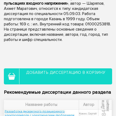
пульсациях входного напряжения
», автор — Шаряпов,
Ахмет Маратович, относится к типу: кандидатская
диссертация по специальности 05.09.03. Работа
подготовлена в городе Казань в 1999 году. Объем
работы: 169 с. : ил.. Внутренний код товара: 01000253818.
На странице представлены основные сведения о
диссертации, включая название, автора, год, город, тип
работы и шифр специальности.
ДОБАВИТЬ ДИССЕРТАЦИЮ В КОРЗИНУ
Рекомендуемые диссертации данного раздела
ы
Д
а
т
а
з
а
щ
и
т
Название работы
Автор
Разработка дискретного позиционного
1984
Кожин, Сергей
электропривода с электрическим дроблением