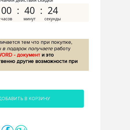
нчания действия скидки
00
40
23
ичается тем что при покупке,
 в подарок получаете
работу
WORD - документ
и это
твенно другие возможности при
ДОБАВИТЬ В КОРЗИНУ