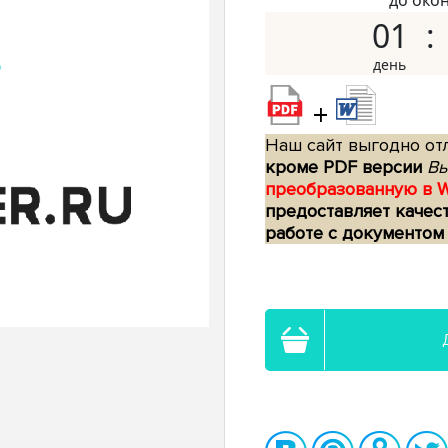
до око
01
+
Наш сайт выгодно отл
кроме PDF версии
Вы
преобразованную в 
предоставляет качес
работе с документом