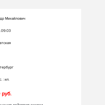
ндр Михайлович
.09.03
атская
тербург
. : ил.
 руб.