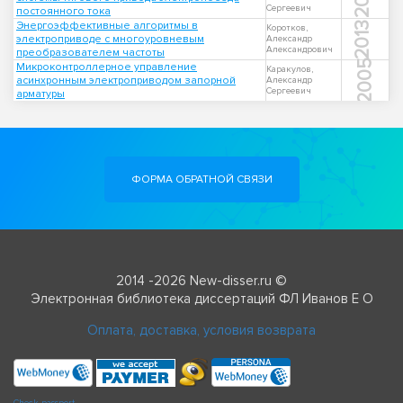
Сергеевич
постоянного тока
Энергоэффективные алгоритмы в
2013
Коротков,
электроприводе с многоуровневым
Александр
Александрович
преобразователем частоты
2005
Микроконтроллерное управление
Каракулов,
асинхронным электроприводом запорной
Александр
Сергеевич
арматуры
ФОРМА ОБРАТНОЙ СВЯЗИ
2014 -2026 New-disser.ru ©
Электронная библиотека диссертаций ФЛ Иванов Е О
Оплата, доставка, условия возврата