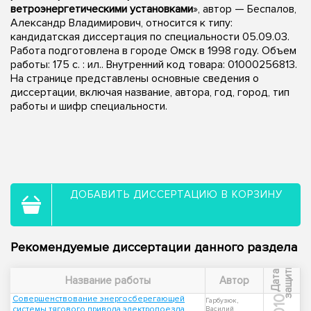
ветроэнергетическими установками
», автор — Беспалов,
Александр Владимирович, относится к типу:
кандидатская диссертация по специальности 05.09.03.
Работа подготовлена в городе Омск в 1998 году. Объем
работы: 175 с. : ил.. Внутренний код товара: 01000256813.
На странице представлены основные сведения о
диссертации, включая название, автора, год, город, тип
работы и шифр специальности.
ДОБАВИТЬ ДИССЕРТАЦИЮ В КОРЗИНУ
Рекомендуемые диссертации данного раздела
ы
Д
а
т
а
з
а
щ
и
т
Название работы
Автор
Совершенствование энергосберегающей
2010
Гарбузюк,
системы тягового привода электропоезда
Василий