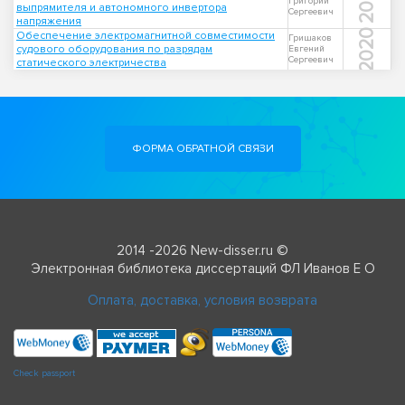
2000
Григорий
выпрямителя и автономного инвертора
Сергеевич
напряжения
2020
Обеспечение электромагнитной совместимости
Гришаков
судового оборудования по разрядам
Евгений
Сергеевич
статического электричества
ФОРМА ОБРАТНОЙ СВЯЗИ
2014 -2026 New-disser.ru ©
Электронная библиотека диссертаций ФЛ Иванов Е О
Оплата, доставка, условия возврата
Check passport