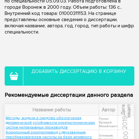
по специальности 05.09.03. Работа подготовлена в
городе Воронеж в 2000 году. Объем работы: 136 с..
Внутренний код товара: 01000311153. На странице
представлены основные сведения о диссертации,
включая название, автора, год, город, тип работы и шифр
специальности.
ДОБАВИТЬ ДИССЕРТАЦИЮ В КОРЗИНУ
Рекомендуемые диссертации данного раздела
ы
Д
а
т
а
з
а
щ
и
т
Название работы
Автор
Методы, модели и средства обеспечения
2019
Пупин
динамической устойчивости электротехнических
Валерий
Михайлович
систем непрерывных производств
Асинхронный электропривод с двухзвенным
Зиновьев,
преобразователем частоты на базе активного