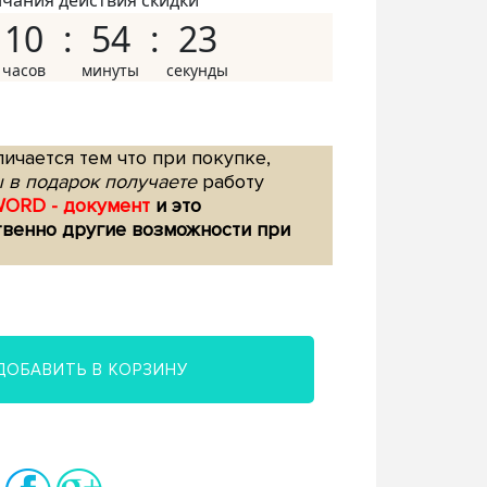
нчания действия скидки
10
54
22
ичается тем что при покупке,
 в подарок получаете
работу
WORD - документ
и это
твенно другие возможности при
ДОБАВИТЬ В КОРЗИНУ