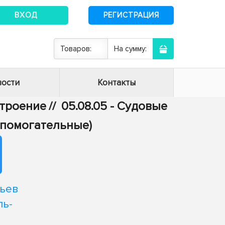
ВХОД
РЕГИСТРАЦИЯ
Товаров:
На сумму:
ости
Контакты
строение
//
05.08.05 - Судовые
спомогательные)
ньев
ль-