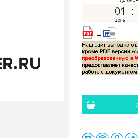
до око
01
+
Наш сайт выгодно отл
кроме PDF версии
Вы
преобразованную в 
предоставляет качес
работе с документом