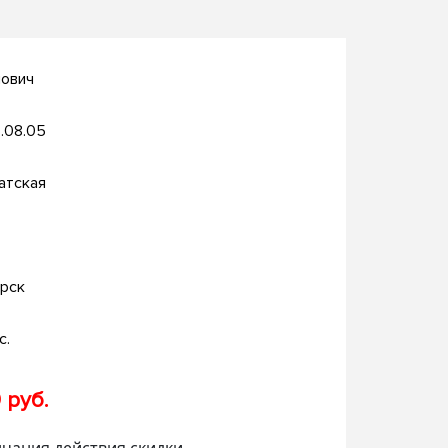
нович
.08.05
атская
рск
с.
 руб.