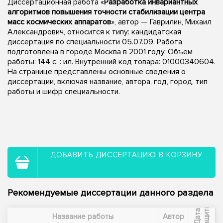
Диссертационная работа «
Разработка инвариантных
алгоритмов повышения точности стабилизации центра
масс космических аппаратов
», автор — Гаврилин, Михаил
Александрович, относится к типу: кандидатская
диссертация по специальности 05.07.09. Работа
подготовлена в городе Москва в 2001 году. Объем
работы: 144 с. : ил. Внутренний код товара: 01000340604.
На странице представлены основные сведения о
диссертации, включая название, автора, год, город, тип
работы и шифр специальности.
ДОБАВИТЬ ДИССЕРТАЦИЮ В КОРЗИНУ
Рекомендуемые диссертации данного раздела
ы
Д
а
т
а
з
а
щ
и
т
Название работы
Автор