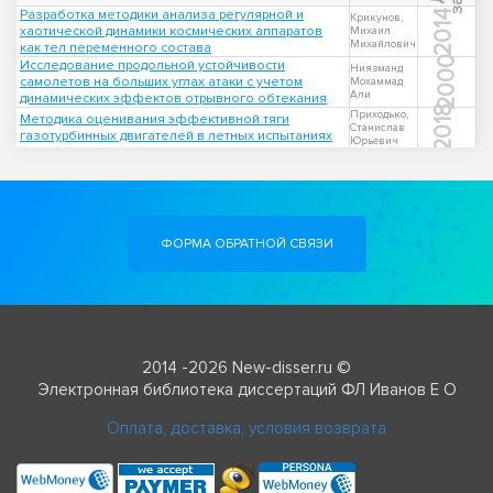
Разработка методики анализа регулярной и
2014
Крикунов,
хаотической динамики космических аппаратов
Михаил
Михайлович
как тел переменного состава
2000
Исследование продольной устойчивости
Ниязманд
самолетов на больших углах атаки с учетом
Мохаммад
Али
динамических эффектов отрывного обтекания
2018
Приходько,
Методика оценивания эффективной тяги
Станислав
газотурбинных двигателей в летных испытаниях
Юрьевич
ФОРМА ОБРАТНОЙ СВЯЗИ
2014 -2026 New-disser.ru ©
Электронная библиотека диссертаций ФЛ Иванов Е О
Оплата, доставка, условия возврата