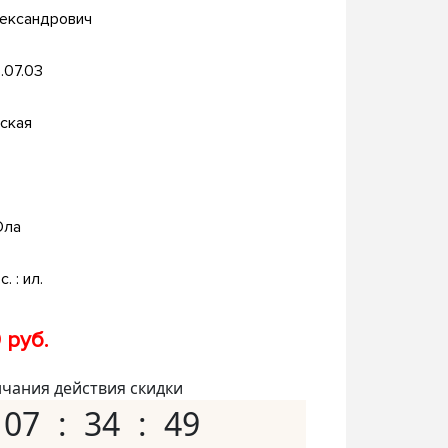
лександрович
.07.03
ская
Ола
с. : ил.
 руб.
нчания действия скидки
07
34
48