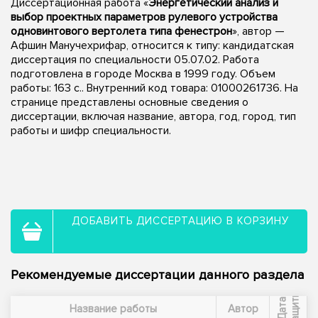
Диссертационная работа «
Энергетический анализ и
выбор проектных параметров рулевого устройства
одновинтового вертолета типа фенестрон
», автор —
Афшин Манучехрифар, относится к типу: кандидатская
диссертация по специальности 05.07.02. Работа
подготовлена в городе Москва в 1999 году. Объем
работы: 163 с.. Внутренний код товара: 01000261736. На
странице представлены основные сведения о
диссертации, включая название, автора, год, город, тип
работы и шифр специальности.
ДОБАВИТЬ ДИССЕРТАЦИЮ В КОРЗИНУ
Рекомендуемые диссертации данного раздела
ы
Д
а
т
а
з
а
щ
и
т
Название работы
Автор