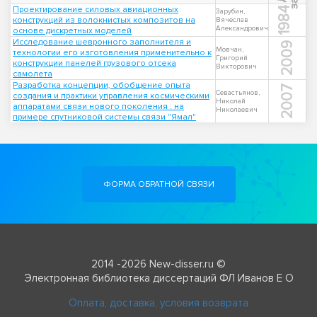
Проектирование силовых авиационных
1984
Зарубин,
конструкций из волокнистых композитов на
Вячеслав
Александрович
основе дискретных моделей
Исследование шевронного заполнителя и
2009
Мовчан,
технологии его изготовления применительно к
Григорий
конструкции панелей грузового отсека
Викторович
самолета
Разработка концепции, обобщение опыта
2007
Севастьянов,
создания и практики управления космическими
Николай
аппаратами связи нового поколения : на
Николаевич
примере спутниковой системы связи "Ямал"
ФОРМА ОБРАТНОЙ СВЯЗИ
2014 -2026 New-disser.ru ©
Электронная библиотека диссертаций ФЛ Иванов Е О
Оплата, доставка, условия возврата