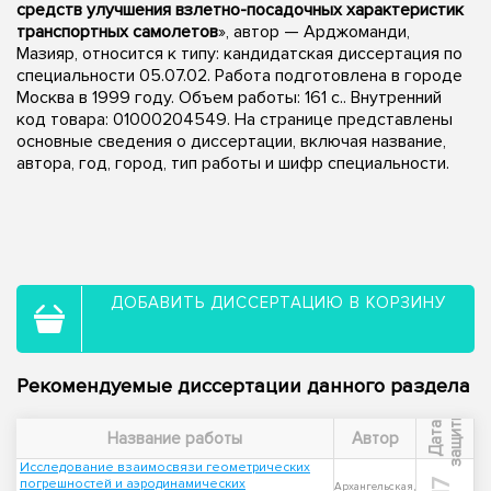
средств улучшения взлетно-посадочных характеристик
транспортных самолетов
», автор — Арджоманди,
Мазияр, относится к типу: кандидатская диссертация по
специальности 05.07.02. Работа подготовлена в городе
Москва в 1999 году. Объем работы: 161 с.. Внутренний
код товара: 01000204549. На странице представлены
основные сведения о диссертации, включая название,
автора, год, город, тип работы и шифр специальности.
ДОБАВИТЬ ДИССЕРТАЦИЮ В КОРЗИНУ
Рекомендуемые диссертации данного раздела
ы
Д
а
т
а
з
а
щ
и
т
Название работы
Автор
Исследование взаимосвязи геометрических
погрешностей и аэродинамических
Архангельская,