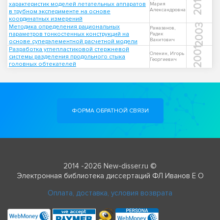
2017
характеристик моделей летательных аппаратов
Мария
Александровна
в трубном эксперименте на основе
координатных измерений
2003
Методика определения рациональных
Рамазанов,
параметров тонкостенных конструкций на
Радик
Вахитович
основе суперэлементной расчетной модели
Разработка углепластиковой стержневой
2001
Оленин, Игорь
системы разделения продольного стыка
Георгиевич
головных обтекателей
ФОРМА ОБРАТНОЙ СВЯЗИ
2014 -2026 New-disser.ru ©
Электронная библиотека диссертаций ФЛ Иванов Е О
Оплата, доставка, условия возврата