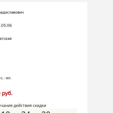
ладиславович
.05.06
атская
о
с. : ил.
 руб.
нчания действия скидки