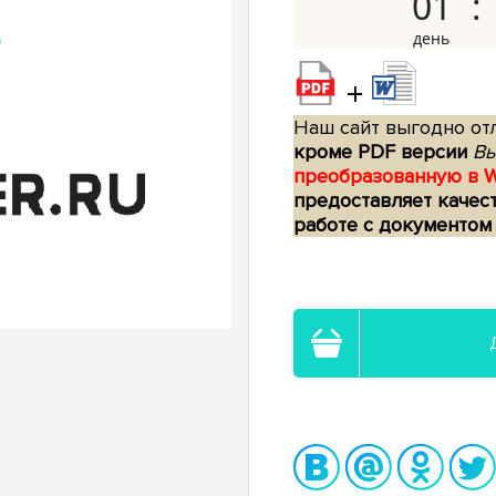
01
+
Наш сайт выгодно отл
кроме PDF версии
Вы
преобразованную в 
предоставляет качес
работе с документом