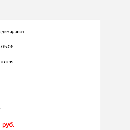
ладимирович
.05.06
атская
.
 руб.