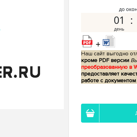
до око
01
+
Наш сайт выгодно отл
кроме PDF версии
Вы
преобразованную в 
предоставляет качес
работе с документом